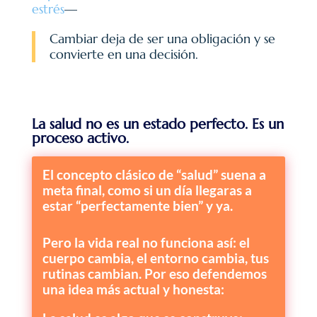
estrés
—
Cambiar deja de ser una obligación y se
convierte en una decisión.
La salud no es un estado perfecto. Es un
proceso activo.
El concepto clásico de “salud” suena a
meta final, como si un día llegaras a
estar “perfectamente bien” y ya.
Pero la vida real no funciona así: el
cuerpo cambia, el entorno cambia, tus
rutinas cambian. Por eso defendemos
una idea más actual y honesta: