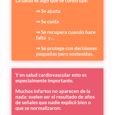
La salud es algo que se construye:
⇒ Se ajusta
⇒ Se cuida
⇒ Se recupera cuando hace
falta y…
⇒ Se protege con decisiones
pequeñas pero sostenidas.
Y en salud cardiovascular esto es
especialmente importante.
Muchos infartos no aparecen de la
nada: suelen ser el resultado de años
de señales que nadie explicó bien o
que se normalizaron: