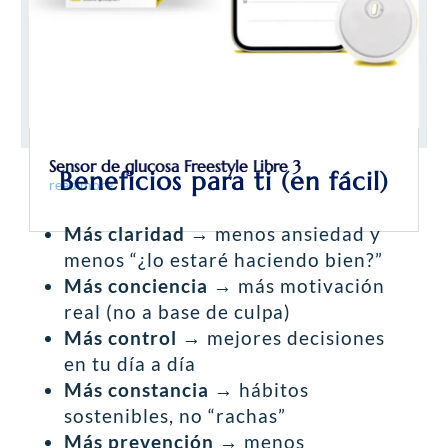
Sensor de glucosa Freestyle Libre 3
Beneficios para ti (en fácil)
read more
Más claridad
→ menos ansiedad y
menos “¿lo estaré haciendo bien?”
Más conciencia
→ más motivación
real (no a base de culpa)
Más control
→ mejores decisiones
en tu día a día
Más constancia
→ hábitos
sostenibles, no “rachas”
Más prevención
→ menos