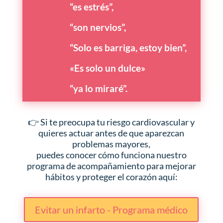
“es estrés”,
“son nervios”,
“Solo es barriga, estoy bien”,
«Es solo un dulce»
“ya lo miraré”.
👉 Si te preocupa tu riesgo cardiovascular y
quieres actuar antes de que aparezcan
problemas mayores,
puedes conocer cómo funciona nuestro
programa de acompañamiento para mejorar
hábitos y proteger el corazón aquí:
Evitar un infarto - Programa médico