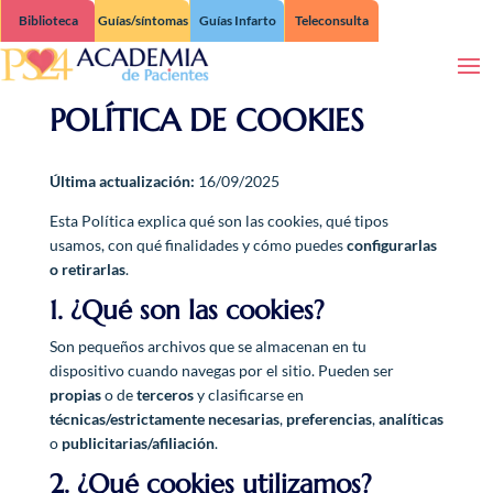
Biblioteca
Guías/síntomas
Guías Infarto
Teleconsulta
POLÍTICA DE COOKIES
Última actualización:
16/09/2025
Esta Política explica qué son las cookies, qué tipos
usamos, con qué finalidades y cómo puedes
configurarlas
o retirarlas
.
1. ¿Qué son las cookies?
Son pequeños archivos que se almacenan en tu
dispositivo cuando navegas por el sitio. Pueden ser
propias
o de
terceros
y clasificarse en
técnicas/estrictamente necesarias
,
preferencias
,
analíticas
o
publicitarias/afiliación
.
2. ¿Qué cookies utilizamos?