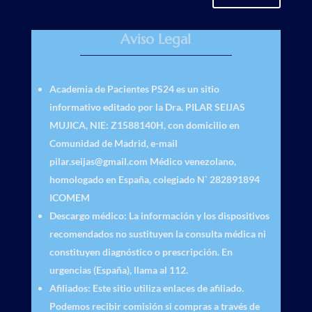
Aviso Legal
Academia de Pacientes PS24
es un sitio
informativo editado por la Dra. PILAR SEIJAS
MUJICA, NIE: Z1588140H, con domicilio en
Comunidad de Madrid, e-mail
pilar.seijas@gmail.com Médico venezolano,
homologado en España, colegiado N` 282891894
ICOMEM
Descargo médico
: La información y los dispositivos
recomendados no sustituyen la consulta médica ni
constituyen diagnóstico o prescripción. En
urgencias (España), llama al 112.
Afiliados
: Este sitio utiliza enlaces de afiliado.
Podemos recibir comisión si compras a través de