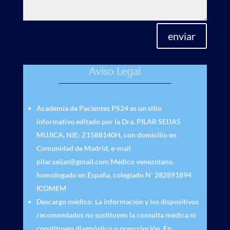
enviar
Aviso Legal
Academia de Pacientes PS24
es un sitio
informativo editado por la Dra. PILAR SEIJAS
MUJICA, NIE: Z1588140H, con domicilio en
Comunidad de Madrid, e-mail
pilar.seijas@gmail.com Médico venezolano,
homologado en España, colegiado N` 282891894
ICOMEM
Descargo médico
: La información y los dispositivos
recomendados no sustituyen la consulta médica ni
constituyen diagnóstico o prescripción. En