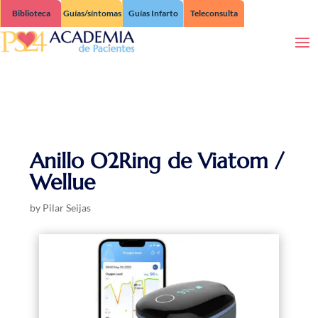
Biblioteca
Guías/síntomas
Guías Infarto
Teleconsulta
Anillo O2Ring de Viatom /
Wellue
by
Pilar Seijas