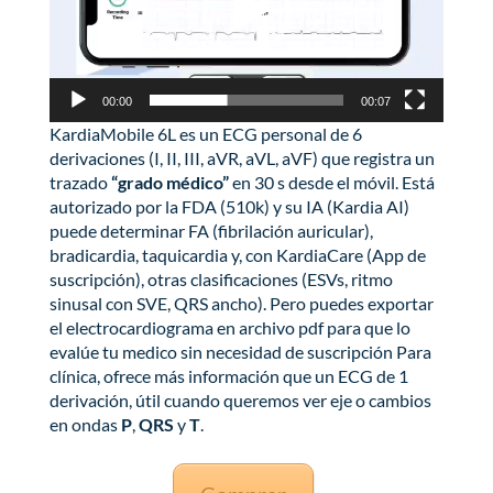
00:00
00:07
KardiaMobile 6L es un ECG personal de 6
derivaciones (I, II, III, aVR, aVL, aVF) que registra un
trazado
“grado médico”
en 30 s desde el móvil. Está
autorizado por la FDA (510k) y su IA (Kardia AI)
puede determinar FA (fibrilación auricular),
bradicardia, taquicardia y, con KardiaCare (App de
suscripción), otras clasificaciones (ESVs, ritmo
sinusal con SVE, QRS ancho). Pero puedes exportar
el electrocardiograma en archivo pdf para que lo
evalúe tu medico sin necesidad de suscripción Para
clínica, ofrece más información que un ECG de 1
derivación, útil cuando queremos ver eje o cambios
en ondas
P
,
QRS
y
T
.