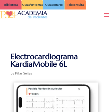
Biblioteca
Guías/síntomas
Guías Infarto
Teleconsulta
Electrocardiograma
KardiaMobile 6L
by
Pilar Seijas