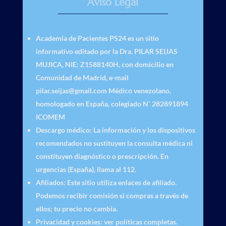
Aviso Legal
Academia de Pacientes PS24
es un sitio
informativo editado por la Dra. PILAR SEIJAS
MUJICA, NIE: Z1588140H, con domicilio en
Comunidad de Madrid, e-mail
pilar.seijas@gmail.com Médico venezolano,
homologado en España, colegiado N` 282891894
ICOMEM
Descargo médico
: La información y los dispositivos
recomendados no sustituyen la consulta médica ni
constituyen diagnóstico o prescripción. En
urgencias (España), llama al 112.
Afiliados
: Este sitio utiliza enlaces de afiliado.
Podemos recibir comisión si compras a través de
ellos; tu precio no cambia.
Privacidad y cookies
: ver políticas completas.