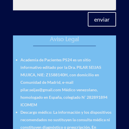
enviar
Aviso Legal
Academia de Pacientes PS24
es un sitio
informativo editado por la Dra. PILAR SEIJAS
MUJICA, NIE: Z1588140H, con domicilio en
Comunidad de Madrid, e-mail
pilar.seijas@gmail.com Médico venezolano,
homologado en España, colegiado N` 282891894
ICOMEM
Descargo médico
: La información y los dispositivos
recomendados no sustituyen la consulta médica ni
constituyen diagnóstico o prescripción. En