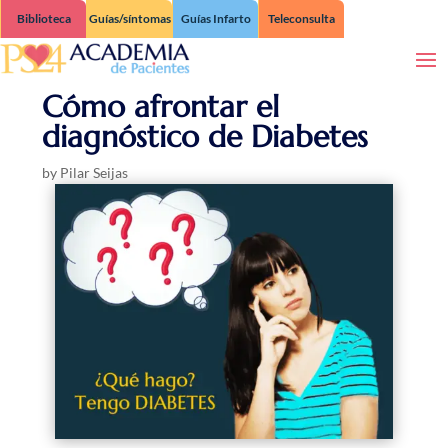
Biblioteca
Guías/síntomas
Guías Infarto
Teleconsulta
Cómo afrontar el
diagnóstico de Diabetes
by
Pilar Seijas