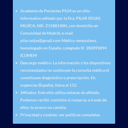
Academia de Pacientes PS24
es un sitio
informativo editado por la Dra. PILAR SEIJAS
MUJICA, NIE: Z1588140H, con domicilio en
Comunidad de Madrid, e-mail
pilar.seijas@gmail.com Médico venezolano,
homologado en España, colegiado N` 282891894
ICOMEM
Descargo médico
: La información y los dispositivos
recomendados no sustituyen la consulta médica ni
constituyen diagnóstico o prescripción. En
urgencias (España), llama al 112.
Afiliados
: Este sitio utiliza enlaces de afiliado.
Podemos recibir comisión si compras a través de
ellos; tu precio no cambia.
Privacidad y cookies
: ver políticas completas.