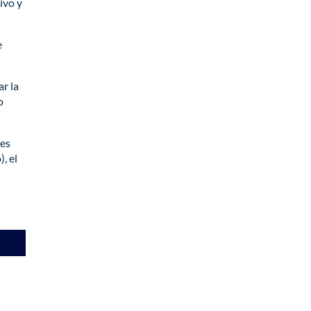
ivo y
e
ar la
o
tes
, el