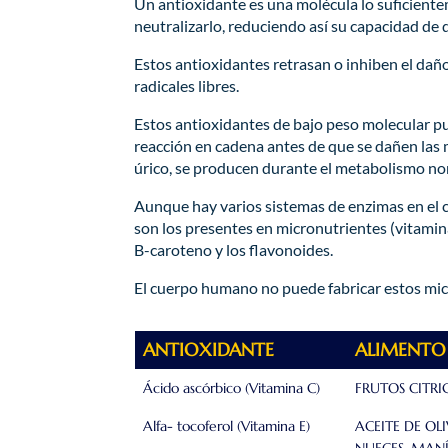
​​​​Un antioxidante es una molécula lo suficien
neutralizarlo, reduciendo así su capacidad de 
Estos antioxidantes retrasan o inhiben el dañ
radicales libres.
Estos antioxidantes de bajo peso molecular pue
reacción en cadena antes de que se dañen las mo
úrico, se producen durante el metabolismo norm
Aunque hay varios sistemas de enzimas en el cu
son los presentes en micronutrientes (vitaminas
B-caroteno y los flavonoides.
El cuerpo humano no puede fabricar estos micr
ANTIOXIDANTE
ALIMENTO
Ácido ascórbico (Vitamina C)
​FRUTOS CITR
Alfa- tocoferol (Vitamina E)
ACEITE DE OLI
NUECES, MANÍ