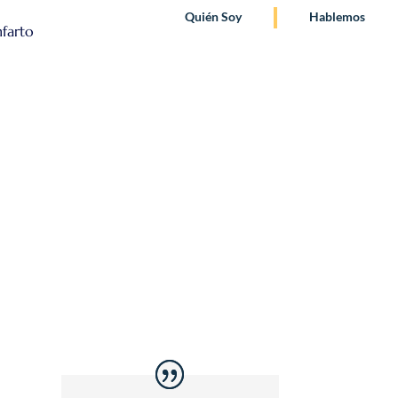
Quién Soy
Hablemos
nfarto