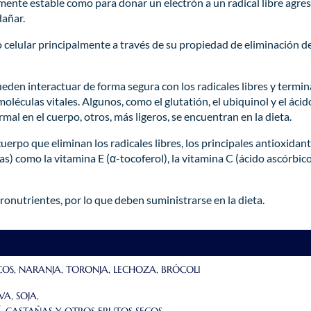
temente estable como para donar un electrón a un radical libre agres
dañar.
o celular principalmente a través de su propiedad de eliminación d
den interactuar de forma segura con los radicales libres y termin
léculas vitales. Algunos, como el glutatión, el ubiquinol y el ácid
al en el cuerpo, otros, más ligeros, se encuentran en la dieta.
erpo que eliminan los radicales libres, los principales antioxidan
) como la vitamina E (α-tocoferol), la vitamina C (ácido ascórbico)
onutrientes, por lo que deben suministrarse en la dieta.
ICOS, NARANJA, TORONJA, LECHOZA, BRÓCOLI
VA, SOJA,
, CASTAÑAS Y OTROS FRUTOS SECOS