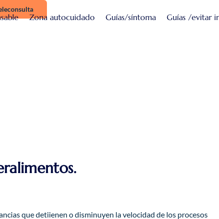
eleconsulta
sable
Zona autocuidado
Guías/síntoma
Guías /evitar i
eralimentos.
ancias que detiienen o disminuyen la velocidad de los procesos