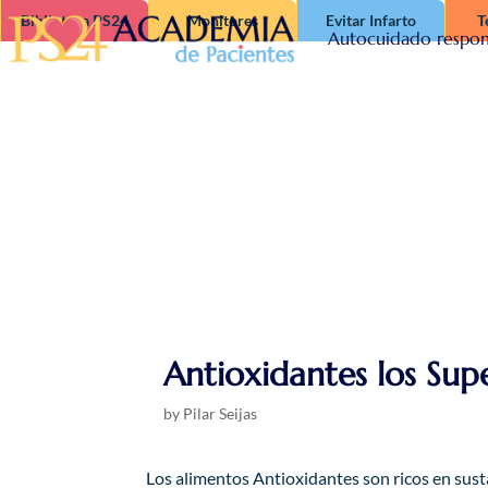
Biblioteca PS24
Monitores
Evitar Infarto
T
Autocuidado respon
Antioxidantes los Sup
by
Pilar Seijas
Los alimentos Antioxidantes son ricos en sust