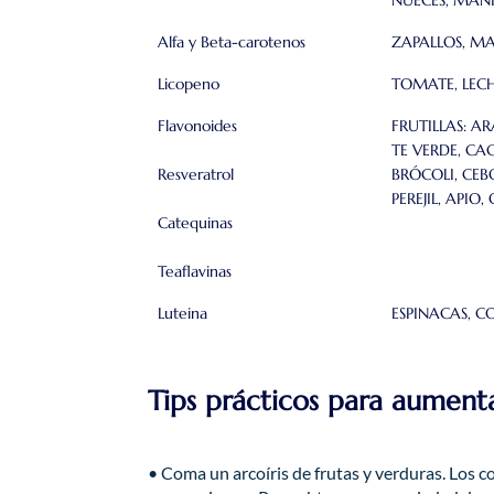
Alfa y Beta-carotenos
ZAPALLOS, MA
Licopeno
​TOMATE, LEC
Flavonoides
FRUTILLAS: A
TE VERDE, CA
Resveratrol
BRÓCOLI, CEBO
PEREJIL, API
Catequinas
Teaflavinas
Luteina
​ESPINACAS, C
Tips prácticos para aumenta
• Coma un arcoíris de frutas y verduras. Los c