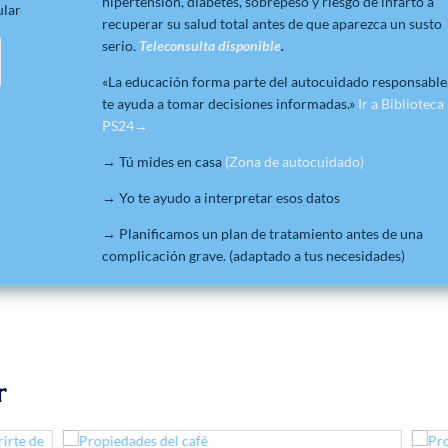
hipertensión, diabetes, sobrepeso y riesgo de infarto a
ular
recuperar su salud total antes de que aparezca un susto
serio.
Teleconsulta disponible
.
«La educación forma parte del autocuidado responsable
te ayuda a tomar decisiones informadas.»
Ir a Biblioteca
PS24→
→ Tú mides en casa
(Zona de autocuidado)
→ Yo te ayudo a interpretar esos datos
→ Planificamos un plan de tratamiento antes de una
complicación grave. (adaptado a tus necesidades)
r