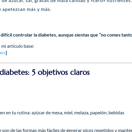
e azúcar, sal, grasas de mala calidad y «cero» nutrientes.
e apetezcan más y más.
y difícil controlar la diabetes, aunque sientas que “no comes tanto
 mi artículo base:
mes
]
iabetes: 5 objetivos claros
n en tu rutina: azúcar de mesa, miel, melaza, papelón, bebidas
 son de las formas más fáciles de generar picos repetidos y mante