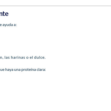
ente
e ayuda a:
, las harinas o el dulce.
que haya una proteína clara: