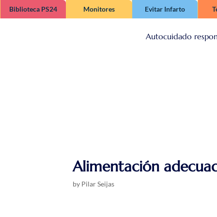
Biblioteca PS24
Monitores
Evitar Infarto
T
Autocuidado respon
Autocuidado respon
Alimentación adecuada
by
Pilar Seijas