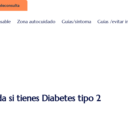
eleconsulta
sable
Zona autocuidado
Guías/síntoma
Guías /evitar i
sable
Zona autocuidado
Guías/síntoma
Guías /evitar i
 si tienes Diabetes tipo 2