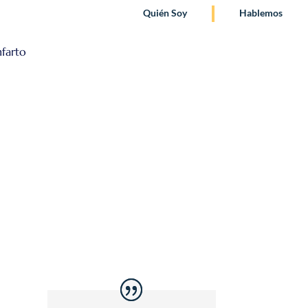
Quién Soy
Hablemos
nfarto
nfarto